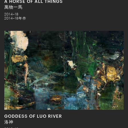
A HORSE OF ALL THINGS
萬物一馬
2014–18
2014–18年作
GODDESS OF LUO RIVER
洛神