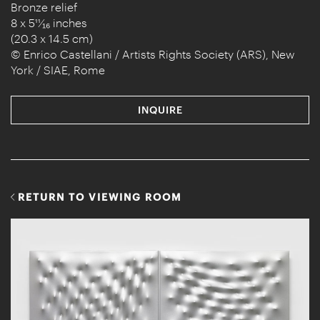
Bronze relief
8 x 5¹¹⁄₁₆ inches
(20.3 x 14.5 cm)
© Enrico Castellani / Artists Rights Society (ARS), New
York / SIAE, Rome
INQUIRE
RETURN TO VIEWING ROOM