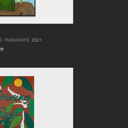
NG THOUGHTS
, 2021
年作