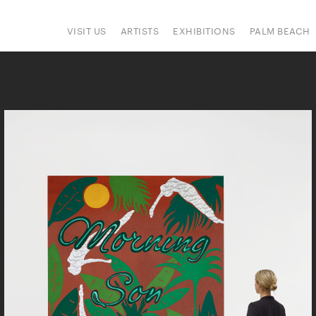
VISIT US
ARTISTS
EXHIBITIONS
PALM BEACH
IONS
ART FAIRS
PRESS
HAPPENINGS
SIGN UP