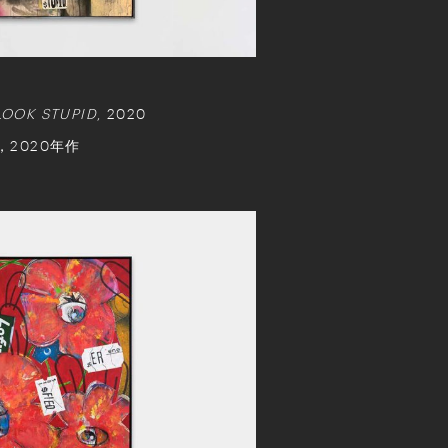
 LOOK STUPID
, 2020
，2020年作