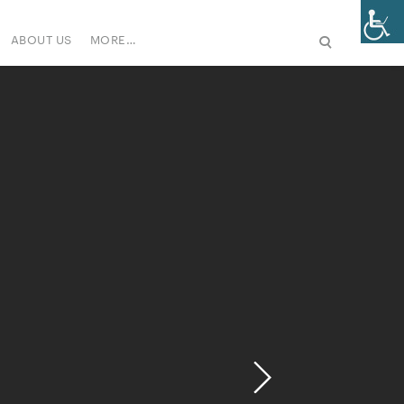
ABOUT US
MORE…