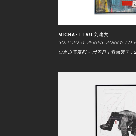
MICHAEL LAU 刘建文
SOLILOQUY SERIES: SORRY! I’M 
自言自语系列 – 对不起！我搞砸了
，