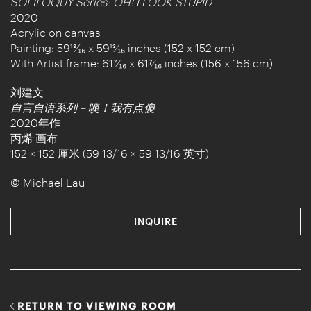
SOLILOQUY Series: OH! I LOOK STUPID
2020
Acrylic on canvas
Painting: 59¹³⁄₁₆ x 59¹³⁄₁₆ inches (152 x 152 cm)
With Artist frame: 61⁷⁄₁₆ x 61⁷⁄₁₆ inches (156 x 156 cm)
刘建文
自言自语系列 – 噢！我有点傻
2020年作
丙烯 画布
152 × 152 厘米 (59 13/16 × 59 13/16 英寸)
© Michael Lau
INQUIRE
RETURN TO VIEWING ROOM