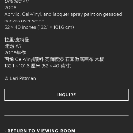
Untitled #11
2008
Acrylic, Cel-Vinyl, and lacquer spray paint on gessoed
canvas over wood
52 × 40 inches (132.1 × 101.6 cm)
拉里·皮特曼
无题 #11
2008年作
丙烯 Cel-Vinyl颜料 亮面喷漆 石膏做底画布 木板
132.1 × 101.6 厘米 (52 × 40 英寸)
© Lari Pittman
INQUIRE
RETURN TO VIEWING ROOM